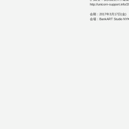
http://unicorn-support.info/
会期：2017年3月17日(金) 13
会場：BankART Studio