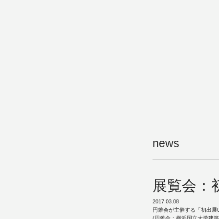
news
展覧会：初
2017.03.08
円錐会が主催する「初出展
(円錐会：横浜国立大学建築