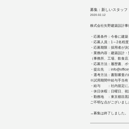
募集：新しいスタッフ
2020.02.12
株式会社矢野建築設計事
・応募条件：今春に建築
・応募人員：1～2名程度
・応募期限：採用者が決
・業務内容：建築設計・
（事務所、工場、飲食店
・応募方法：履歴書、ポ
・提出先 ：
info@office
・選考方法：書類審査の
※試用期間中給与手当有
・給与 ：社内規定に
・休日休暇：日曜日、祝
・勤務地 ：東京都目黒区鷹
ご不明な点がございまし
→募集は終了しました。