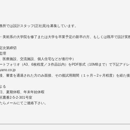
務所では設計スタッフ(正社員)を募集しています。
・美術系の大学院を修了または大学を卒業予定の新卒の方、もしくは既卒で設計実
定次第締切
監理
、医療施設、交流施設、個人住宅などが進行中）
ートフォリオ（A3、6枚程度／３作品以内）をPDF形式（10MBまで）で下記アド
yano.co.jp
後、審査を通過された方のみ面接、その後試用期間（１ヶ月～2ヶ月程度）を経た
よる
日、夏期休暇、年末年始休暇
番2-5-2-301号室
たらメールにてご連絡下さい。