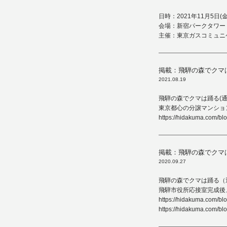
日時：2021年11月5日(
会場：新宿パークタワー
主催：東京ガスコミュニ
掲載：飛騨の森でクマ
2021.08.19
飛騨の森でクマは踊る(通
東京都心の分譲マンショ
https://hidakuma.com/b
掲載：飛騨の森でクマ
2020.09.27
飛騨の森でクマは踊る（
飛騨市役所応接室完成後
https://hidakuma.com/bl
https://hidakuma.com/bl