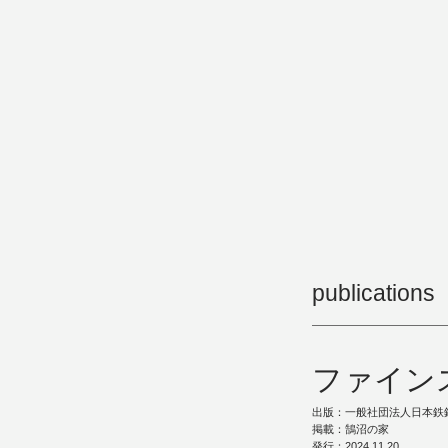
publications
ファインス
出版：一般社団法人日本鉄
掲載：鵠沼の家
発行：2024.11.20