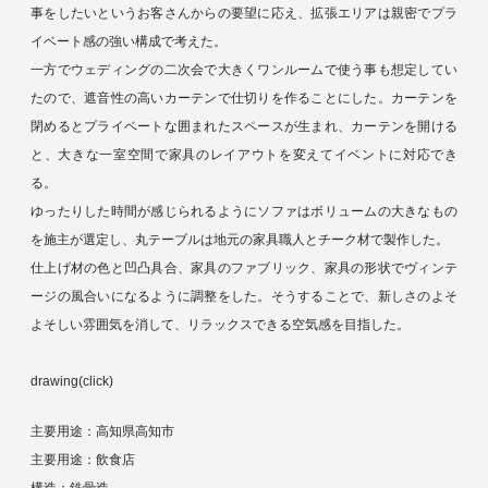
事をしたいというお客さんからの要望に応え、拡張エリアは親密でプラ
イベート感の強い構成で考えた。
一方でウェディングの二次会で大きくワンルームで使う事も想定してい
たので、遮音性の高いカーテンで仕切りを作ることにした。カーテンを
閉めるとプライベートな囲まれたスペースが生まれ、カーテンを開ける
と、大きな一室空間で家具のレイアウトを変えてイベントに対応でき
る。
ゆったりした時間が感じられるようにソファはボリュームの大きなもの
を施主が選定し、丸テーブルは地元の家具職人とチーク材で製作した。
仕上げ材の色と凹凸具合、家具のファブリック、家具の形状でヴィンテ
ージの風合いになるように調整をした。そうすることで、新しさのよそ
よそしい雰囲気を消して、リラックスできる空気感を目指した。
drawing(click)
主要用途：高知県高知市
主要用途：飲食店